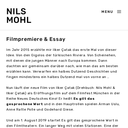
NILS
MENU
MOHL
Filmpremiere & Essay
Im Jahr 2015 erzählte mir Ilker Çatak das erste Mal von dieser
Idee. Von den Gigolos der türkischen Riviera. Von Scheinehen,
mit denen die jungen Männer nach Europa kommen. Dann
dachten wir gemeinsam darüber nach, wie man das am besten
erzählen kann. Verwarfen ein halbes Dutzend Geschichten und
fingen mindestens ein halbes Dutzend mal von vorne an …
Nun läuft der neue Film von Ilker Çatak (Drehbuch: Nils Mohl &
Ilker Çatak) als Eröffnungsfilm auf dem Filmfest München in der
Reihe Neues Deutsches Kino! Er heißt
Es gilt das
gesprochene Wort
und in den Hauptrollen spielen Arman Uslu,
Anne Ratte Polle und Godehard Giese.
Und am 1. August 2019 startet Es gilt das gesprochene Wort in
den Filmtheatern. Ein langer Weg mit vielen Stationen. Eine der