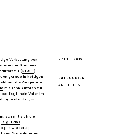
artige Verkettung von
MAI 10, 2019
iterin der Studien-
dliteratur (
STUBE
),
eben gerade in heftigen
CATEGORIES
geht auf die Zielgerade.
AKTUELLES
om
mit zehn Autoren für
aber liegt mein Vater im
adung eintrudelt, im
.
n, scheint sich die
m
Es gilt das
o gut wie fertig
ekt aus firmeninternen