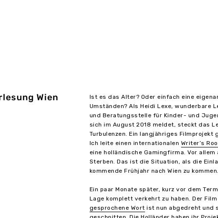
rlesung Wien
Ist es das Alter? Oder einfach eine eigen
Umständen? Als Heidi Lexe, wunderbare Le
und Beratungsstelle für Kinder- und Jugen
sich im August 2018 meldet, steckt das L
Turbulenzen. Ein langjähriges Filmprojekt 
Ich leite einen internationalen
Writer’s Ro
eine holländische Gamingfirma. Vor allem 
Sterben. Das ist die Situation, als die Einl
kommende Frühjahr nach Wien zu kommen
Ein paar Monate später, kurz vor dem Termi
Lage komplett verkehrt zu haben. Der Fil
gesprochene Wort
ist nun abgedreht und s
geschnitten. Die Holländer haben ihr Proj